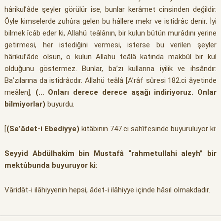
hârikul’âde şeyler görülür ise, bunlar kerâmet cinsinden değildir.
Öyle kimselerde zuhûra gelen bu hâllere mekr ve istidrâc denir. İyi
bilmek îcâb eder ki, Allahü teâlânın, bir kulun bütün murâdını yerine
getirmesi, her istediğini vermesi, isterse bu verilen şeyler
hârikul’âde olsun, o kulun Allahü teâlâ katında makbûl bir kul
olduğunu göstermez. Bunlar, ba’zı kullarına iyilik ve ihsândır.
Ba’zılarına da istidrâcdır. Allahü teâlâ [A’râf sûresi 182.ci âyetinde
meâlen],
(… Onları derece derece aşağı indiriyoruz. Onlar
bilmiyorlar)
buyurdu.
[
(Se’âdet-i Ebediyye)
kitâbının 747.ci sahîfesinde buyuruluyor ki:
Seyyid Abdülhakîm bin Mustafâ “rahmetullahi aleyh” bir
mektûbunda buyuruyor ki:
Vâridât-i ilâhiyyenin hepsi, âdet-i ilâhiyye içinde hâsıl olmakdadır.